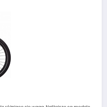
e różniące się wagą. Najlżejsze są modele