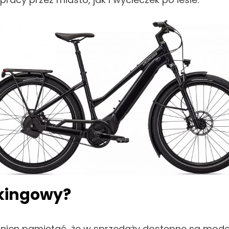
kkingowy
?
nien pamiętać, że w sprzedaży dostępne są model