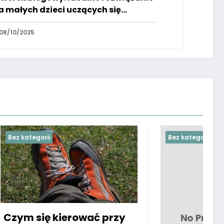
a małych dzieci uczących się
wnowagi i koordynacji
08/10/2025
Bez kategorii
przy