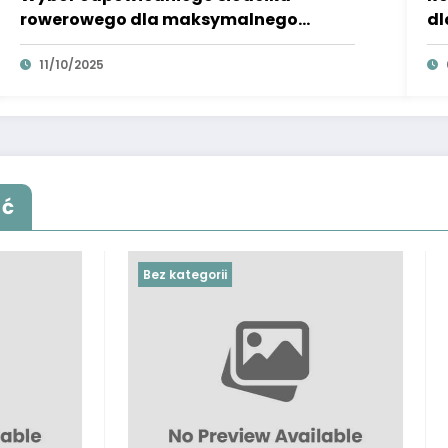
rowerowego dla maksymalnego
dl
komfortu jazdy
ró
11/10/2025
ąć
rii
Bez kategorii
Czym się kierować 