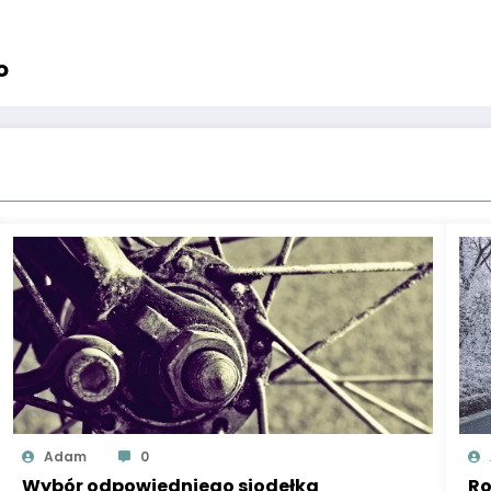
o
Adam
0
Wybór odpowiedniego siodełka
Ro