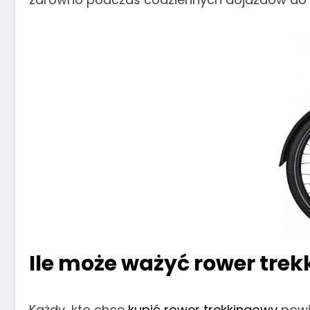
Ile może ważyć
rower tre
Każdy, kto chce
kupić rower trekkingowy
powi