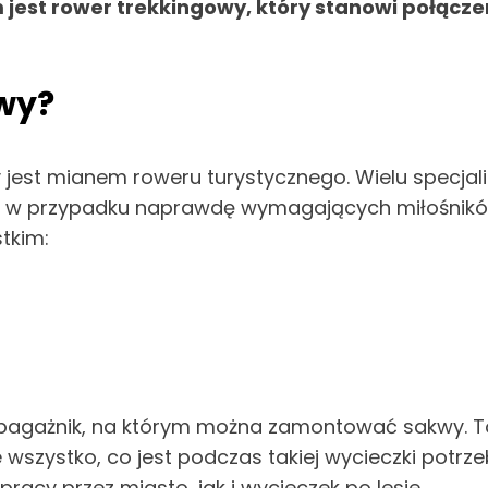
est rower trekkingowy, który stanowi połącze
wy
?
jest mianem roweru turystycznego. Wielu specjalis
ię w przypadku naprawdę wymagających miłośnikó
tkim:
 bagażnik, na którym można zamontować sakwy. T
wszystko, co jest podczas takiej wycieczki potrze
cy przez miasto, jak i wycieczek po lesie.