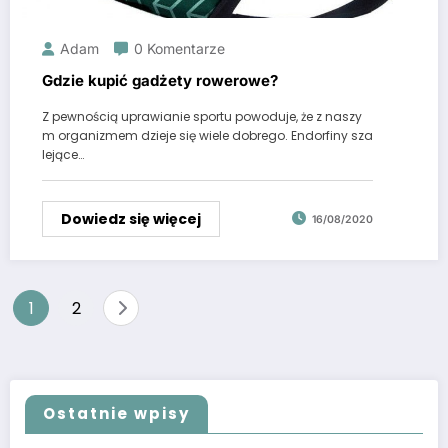
Adam
0 Komentarze
Gdzie kupić gadżety rowerowe?
Z pewnością uprawianie sportu powoduje, że z naszy
m organizmem dzieje się wiele dobrego. Endorfiny sza
lejące…
Dowiedz się więcej
16/08/2020
Stronicowanie
1
2
wpisów
Ostatnie wpisy