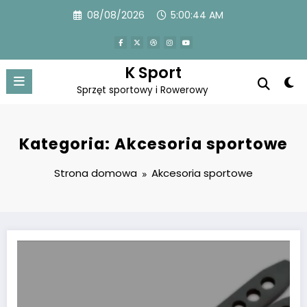
Przejdź
08/08/2026
5:00:45 AM
do
treści
K Sport
Sprzęt sportowy i Rowerowy
Kategoria: Akcesoria sportowe
Strona domowa
Akcesoria sportowe