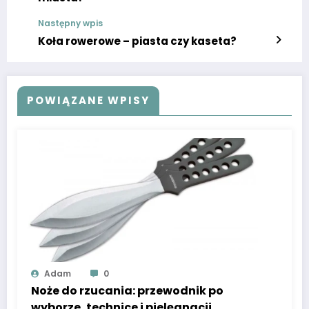
Następny wpis
Koła rowerowe – piasta czy kaseta?
POWIĄZANE WPISY
Adam
0
Noże do rzucania: przewodnik po
wyborze, technice i pielęgnacji