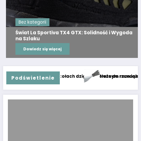
Bez kategorii
Świat La Sportiva TX4 GTX: Solidność i Wygoda
na Szlaku
Dowiedz się więcej
zienność na dwóch kołach dzięki dyskretnym rozwiązaniom
Noże do rzucania: przewo
Podświetlenie