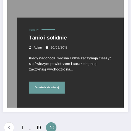
ROWERY
Tanio i solidnie
Adam
20/02/2018
Kiedy nadchodzi wiosna ludzie zaczynają cieszyć
się świeżym powietrzem i coraz chętniej
zaczynają wychodzić na…
Dowiedz się więcej
Stronicowanie
1
19
20
…