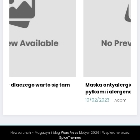
rto się tam
Maska antyalergiczna – jak chronić s
pyłkami i alergenami?
10/02/2023
Adam
Newscrunch - Magazyn i blog
WordPress
Motyw 2026 | Wspierane przez
SpiceThemes