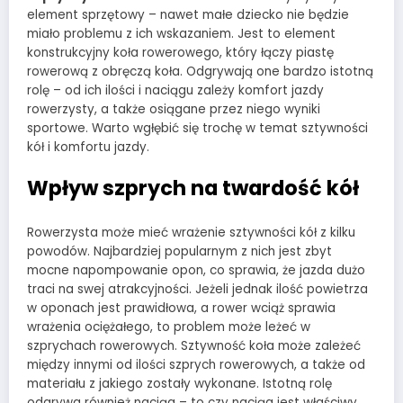
element sprzętowy – nawet małe dziecko nie będzie
miało problemu z ich wskazaniem. Jest to element
konstrukcyjny koła rowerowego, który łączy piastę
rowerową z obręczą koła. Odgrywają one bardzo istotną
rolę – od ich ilości i naciągu zależy komfort jazdy
rowerzysty, a także osiągane przez niego wyniki
sportowe. Warto wgłębić się trochę w temat sztywności
kół i komfortu jazdy.
Wpływ szprych na twardość kół
Rowerzysta może mieć wrażenie sztywności kół z kilku
powodów. Najbardziej popularnym z nich jest zbyt
mocne napompowanie opon, co sprawia, że jazda dużo
traci na swej atrakcyjności. Jeżeli jednak ilość powietrza
w oponach jest prawidłowa, a rower wciąż sprawia
wrażenia ociężałego, to problem może leżeć w
szprychach rowerowych. Sztywność koła może zależeć
między innymi od ilości szprych rowerowych, a także od
materiału z jakiego zostały wykonane. Istotną rolę
odgrywa również naciąg – to czy naciąg jest właściwy