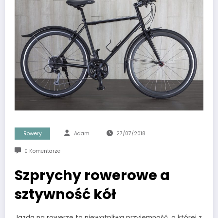
Rowery
Adam
27/07/2018
0 Komentarze
Szprychy rowerowe a
sztywność kół
Jazda na rowerze to niewątpliwa przyjemność, o której z