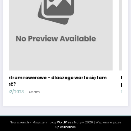
czego warto się tam
Maska antyalergiczna – jak ch
pyłkami i alergenami?
10/02/2023
Adam
Newscrunch - Magazyn i blog
WordPress
Motyw 2026 | Wspierane przez
SpiceThemes