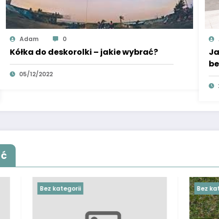
Adam
0
Kółka do deskorolki – jakie wybrać?
Ja
be
05/12/2022
ąć
rii
Bez kategorii