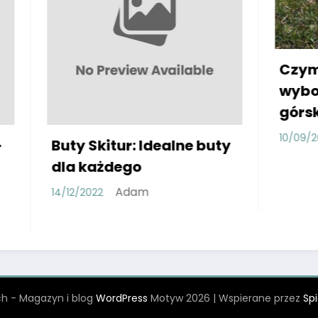
Czym się kierować 
wyborze butów
górskich?
Adam
10/09/2022
itur: Idealne buty
żdego
Adam
h - Magazyn i blog
WordPress
Motyw 2026 | Wspierane przez
Sp