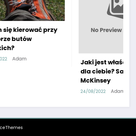
przy
Jaki jest właściwy but
dla ciebie? Sandały
McKinsey
Adam
24/08/2022
0
iceThemes