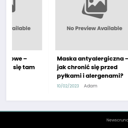
Maska antyalergiczna –
Buty Sk
jak chronić się przed
dla ka
pyłkami i alergenami?
14/12/2022
Adam
10/02/2023
Newscrunc