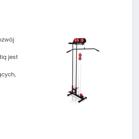
ozwój
ią jest
ących,