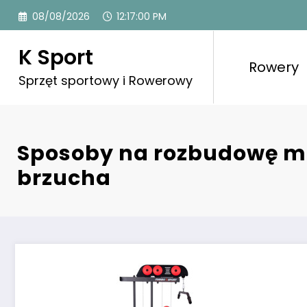
Przejdź
08/08/2026
12:17:01 PM
do
treści
K Sport
Rowery
Sprzęt sportowy i Rowerowy
Sposoby na rozbudowę m
brzucha