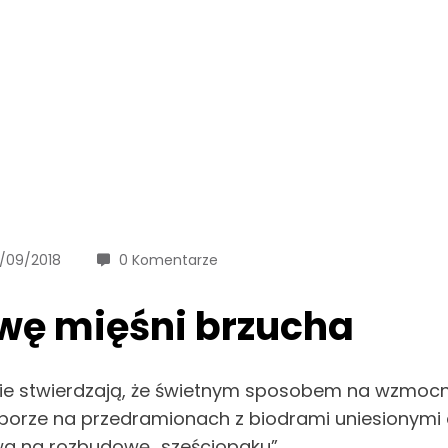
/09/2018
0 Komentarze
wę mięśni brzucha
nie stwierdzają, że świetnym sposobem na wzmocni
porze na przedramionach z biodrami uniesionymi 
ywa na rozbudowę „sześciopaku”.