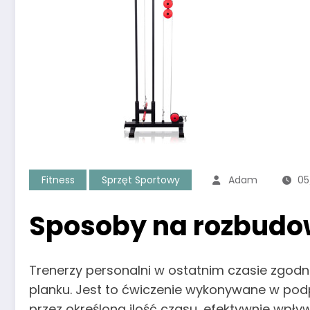
Fitness
Sprzęt Sportowy
Adam
05
Sposoby na rozbudo
Trenerzy personalni w ostatnim czasie zgod
planku. Jest to ćwiczenie wykonywane w pod
przez określoną ilość czasu, efektywnie wpł